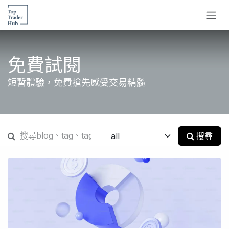
跳至內容
免費試閱
短暫體驗，免費搶先感受交易精髓
搜尋