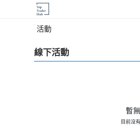
跳至內容
主頁
交易文章
活動
交易訓練
活動
線下活動
暫
目前沒