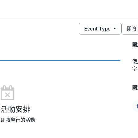
營
交易社群
社群理念
Q&A
交易機會
回測數據庫
VIP
Event Type
即
關
使
字
關
無活動安排
有即將舉行的活動