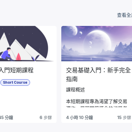
課程目標
能，自信地開始交易。
查看全
理解交易的本質與金融市
場的運作機制
學習不同交易類型（如股
票、外匯、大宗商品）
掌握市場分析技巧的必備
知識
建立保護資金的風險管理
習慣
入門短期課程
交易基礎入門：新手完全
練習執行基礎交易策略與
指南
決策制定
Short Course
課程概述
本短期課程專為渴望了解交易
運作、學習關鍵概念的初學者
設計，介紹金融市場交易的基
45 分鐘
6
步驟
4 小時 10 分鐘
15
步驟
本原理，幫助學員建立實用技
課程目標
能，自信地開始交易。