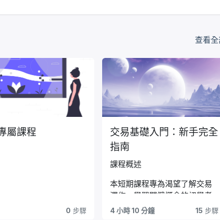
查看全
專屬課程
交易基礎入門：新手完全
指南
課程概述
本短期課程專為渴望了解交易
運作、學習關鍵概念的初學者
設計，介紹金融市場交易的基
0
步驟
4 小時 10 分鐘
15
步驟
本原理，幫助學員建立實用技