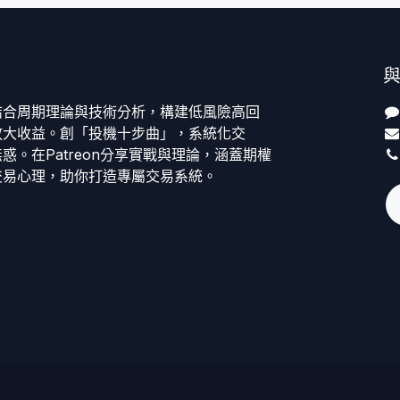
理解交易的本質與金融市
場的運作機制
學習不同交易類型（如股
票、外匯、大宗商品）
掌握市場分析技巧的必備
結合周期理論與技術分析，構建低風險高回
知識
放大收益。創「投機十步曲」，系統化交
建立保護資金的風險管理
惑。在Patreon分享實戰與理論，涵蓋期權
習慣
交易心理，助你打造專屬交易系統。
練習執行基礎交易策略與
決策制定