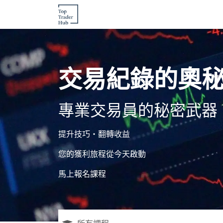
跳至內容
主頁
交易文章
活動
交易訓練
交易紀錄的奧
專業交易員的秘密武器
提升技巧・翻轉收益
您的獲利旅程從今天啟動
馬上報名課程