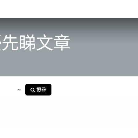
營
交易社群
社群理念
Q&A
交易機會
回測數據庫
VIP
優先睇文章
搜尋