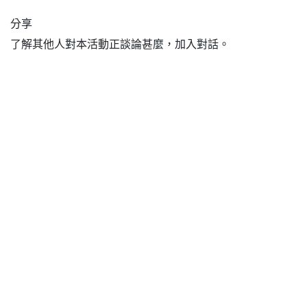
分享
了解其他人對本活動正談論甚麼，加入對話。
有用的連結
主頁
交易文章
線下活動
交易訓練營
交易社群
社群理念