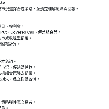
&A
按市況選擇合適策略，並清楚理解風險與回報。
期日、權利金。
t Put、Covered Call、價差組合等。
動市或收租型部署。
險回報計算。
基本名詞。
咩市況、優缺點係乜。
點樣組合策略去部署。
大損失，建立穩健習慣。
升策略彈性嘅交易者。
學員。