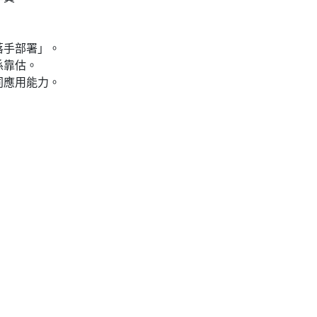
落手部署」。
係靠估。
同應用能力。