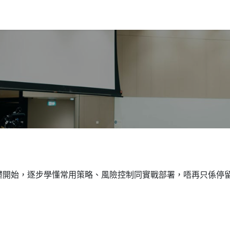
營
交易社群
社群理念
Q&A
交易機會
回測數據庫
VIP
礎開始，逐步學懂常用策略、風險控制同實戰部署，唔再只係停