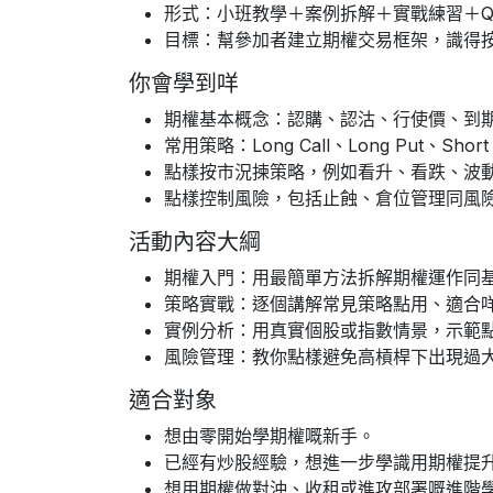
形式：小班教學＋案例拆解＋實戰練習＋Q
目標：幫參加者建立期權交易框架，識得
你會學到咩
期權基本概念：認購、認沽、行使價、到
常用策略：Long Call、Long Put、Shor
點樣按市況揀策略，例如看升、看跌、波
點樣控制風險，包括止蝕、倉位管理同風
活動內容大綱
期權入門：用最簡單方法拆解期權運作同
策略實戰：逐個講解常見策略點用、適合
實例分析：用真實個股或指數情景，示範
風險管理：教你點樣避免高槓桿下出現過
適合對象
想由零開始學期權嘅新手。
已經有炒股經驗，想進一步學識用期權提
想用期權做對沖、收租或進攻部署嘅進階