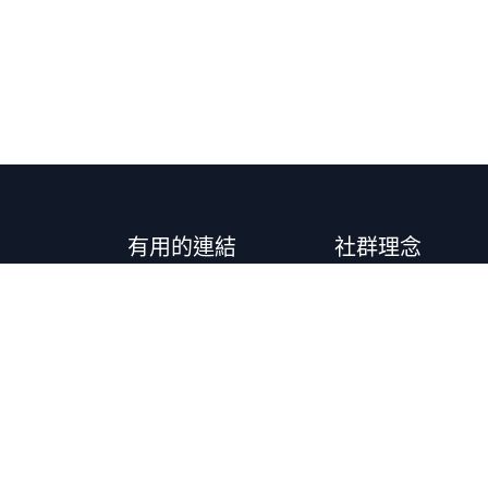
有用的連結
社群理念
主頁
以圖表洞察人性，
交易文章
報策略，利用期權
線下活動
易，助你進場清晰無
交易訓練營
策略、技術分析及
交易社群
社群理念
Q&A
退款政策