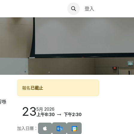
登入
VIP
報名
已截止
留喺
23
5月 2026
上午8:30
下午2:30
加入日曆：