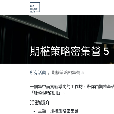
跳至內容
主頁
交易文章
活動
交易訓練
期權策略密集營 5
所有活動
期權策略密集營 5
一個集中而實戰導向的工作坊，帶你由期權基
「聽過但唔識用」。
活動簡介
主題：期權策略密集營