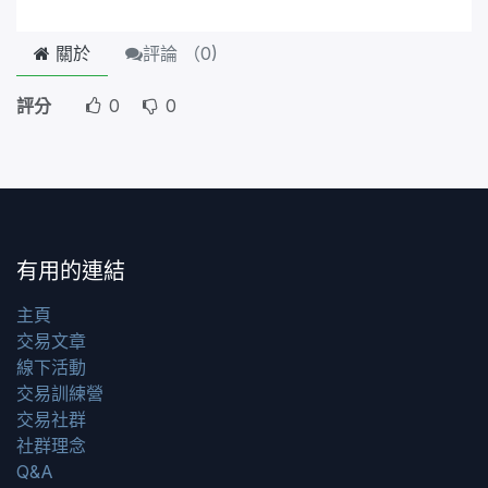
關於
評論 （
0
)
評分
0
0
有用的連結
主頁
交易文章
線下活動
交易訓練營
交易社群
社群理念
Q&A